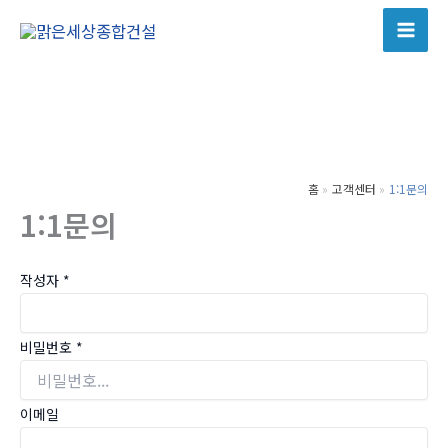
콘
Mai
텐
Men
츠
로
건
너
뛰
홈
고객센터
1:1문의
기
1:1문의
작성자
*
비밀번호
*
이메일